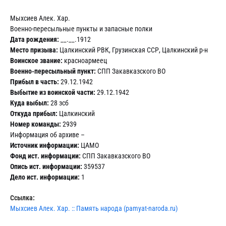
Мыхсиев Алек. Хар.
Военно-пересыльные пункты и запасные полки
Дата рождения:
__.__.1912
Место призыва:
Цалкинский РВК, Грузинская ССР, Цалкинский р-н
Воинское звание:
красноармеец
Военно-пересыльный пункт:
СПП Закавказского ВО
Прибыл в часть:
29.12.1942
Выбытие из воинской части:
29.12.1942
Куда выбыл:
28 зсб
Откуда прибыл:
Цалкинский
Номер команды:
2939
Информация об архиве –
Источник информации:
ЦАМО
Фонд ист. информации:
СПП Закавказского ВО
Опись ист. информации:
359537
Дело ист. информации:
1
Ссылка:
Мыхсиев Алек. Хар. :: Память народа (pamyat-naroda.ru)