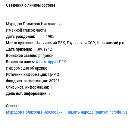
Сведения о личном составе
Мурадов Полихрон Николаевич
Именной список части
Дата рождения:
__.__.1905
Место призыва:
Цалкинский РВК, Грузинская ССР, Цалкинский р-н
Дата призыва:
__.09.1942
Воинское звание:
рядовой
Воинская часть:
4 тыл. брраз РГК
Информация об архиве –
Источник информации:
ЦАМО
Фонд ист. информации:
30793
Опись ист. информации:
1
Дело ист. информации:
7
Ссылка:
Мурадов Полихрон Николаевич :: Память народа (pamyat-naroda.ru)