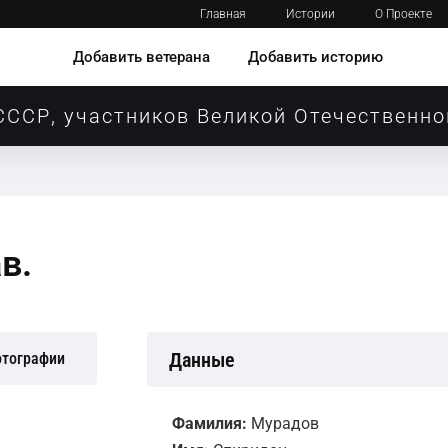
Главная
Истории
О Проекте
Добавить ветерана
Добавить историю
СССР, участников Великой Отечественно
в.
Данные
отографии
Фамилия:
Мурадов