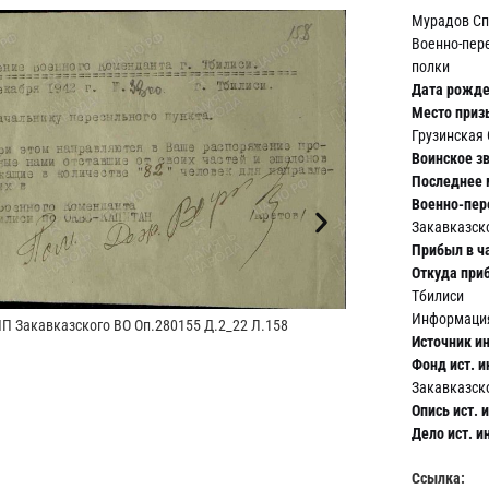
Мурадов Сп
Военно-пер
полки
Дата рожде
Место приз
Грузинская 
Воинское зв
Последнее 
Военно-пер
Закавказск
Прибыл в ча
Откуда при
Тбилиси
Информация
 Закавказского ВО Оп.280155 Д.2_22 Л.158
Источник и
Фонд ист. 
Закавказск
Опись ист. 
ЦАМО СПП За
Дело ист. 
Ссылка: