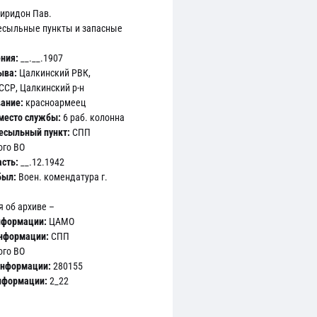
иридон Пав.
есыльные пункты и запасные
ния:
__.__.1907
ыва:
Цалкинский РВК,
ССР, Цалкинский р-н
ание:
красноармеец
место службы:
6 раб. колонна
есыльный пункт:
СПП
ого ВО
сть:
__.12.1942
был:
Воен. комендатура г.
 об архиве –
нформации:
ЦАМО
информации:
СПП
ого ВО
информации:
280155
кавказского ВО Оп.280155 Д.2_22 Л.159
информации:
2_22