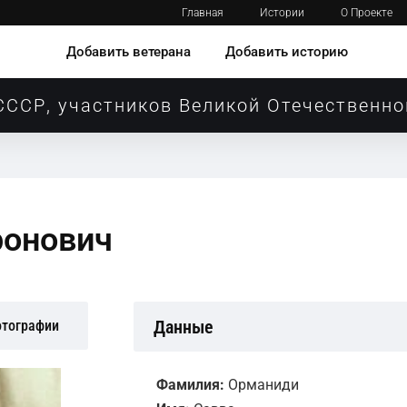
Главная
Истории
О Проекте
Добавить ветерана
Добавить историю
СССР, участников Великой Отечественно
ронович
Данные
отографии
Фамилия:
Орманиди