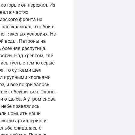
 которые он пережил. Из
вал в частях
азского фронта на
рассказывал, что бои в
но тяжелых условиях. Не
ой воды. Патроны на
 осенняя распутица.
стей. Над хребтом, где
ись густые темно-серые
ра, то сутками шел
ил крупными хлопьями
оз, и все покрывалось
ься, обсушиться. Окопы,
ни отдыха. А утром снова
в небе появлялись
али бомбить наши
ускали артиллерию и
ельба сливалась с