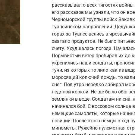
рассказывал о всех тягостях войны,
его рассказов мы узнали, что он вое
Черноморской группы войск Закавк
туапсинском направлении. Дедушка 
горах за Туапсе велись в чрезвычай
хватало продуктов. Не было питьев
счету. Ухудшалась погода. Началась
Порывистый ветер пробирал их до ко
укрепились наши солдаты, проносил
тучи, из которых то лило как из вед
моросящий колючий дождь, то вал
снег. Под утро нередко забирал мор
ледяной коркой. Негде было обогрет
землянки в воде. Солдатам ни сна, 
начинался бой. С восходом солнца 
немецкие самолеты, которые начин
позиции. После этого немцы в ход п
минометы. Ружейно-пулеметная стр