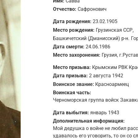
Имя:
Савва
Отчество:
Сафронович
Дата рождения:
23.02.1905
,
Место рождения:
Грузинская ССР
Башкичетский (Дманисский) р-н.
Го
Дата смерти:
24.06.1986
Место захоронения:
Грузия, г.Руста
Место призыва:
Крымским РВК Крас
Дата призыва:
2 августа 1942
Воинское звание:
Красноармеец
Воинская часть:
Черноморская группа войск Закавк
Дата выбытия:
январь 1943
Дополнительная информация:
Мой дедушка о войне не любил расс
удавалось его уговорить, то он со с