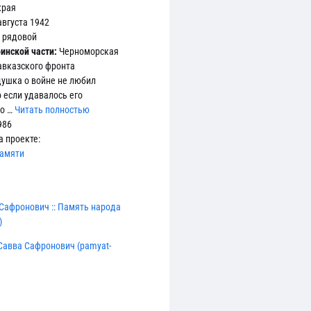
края
августа 1942
рядовой
инской части:
Черноморская
авказского фронта
ушка о войне не любил
 если удавалось его
со …
Читать полностью
986
а проекте:
памяти
Сафронович :: Память народа
)
Савва Сафронович (pamyat-