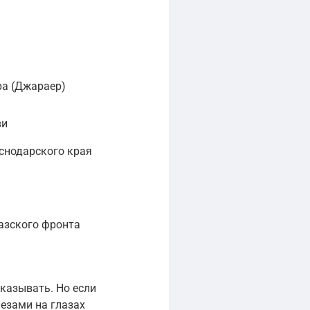
ра (Джараер)
ви
нодарского края
азского фронта
казывать. Но если
лезами на глазах