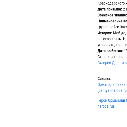
Краснодарского 
Дата призыва:
2 
Воинское звание:
Наименование во
группа войск Зак
История:
Мой дед
рассказывать. Но
уговорить, то он 
Дата выбытия:
1
Страница героя н
Галерея Дорога 
Ссылка:
Орманиди Савва 
(pamyat-naroda.ru
Герой Орманиди 
naroda.ru)