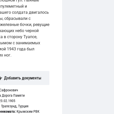
плошной гул. Пьяные
 пулеметный и
ашего солдата двигалось
ы, сбрасывали с
железные бочки, ревущие
ывающих небо черной
 в сторону Туапсе,
 дымом с занимаемых
мой 1943 года был
х ног.
Добавить документы
 Сафронович
а Дорога Памяти
3.02.1905
:
Трапезунд, Турция
енкомата:
Крымским РВК