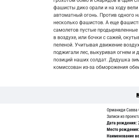
грохотом бомб и снарядов в один с
фашисты дико орали и на ходу вели
автоматный огонь. Против одного н
несколько фашистов. А еще фашист
самолетов пустые продырявленные 
в воздухе, или бочки с сажей, окут
пеленой. Учитывая движение воздуха
поджигали лес, выкуривая огнем и
позиций наших солдат. Дедушка зи
комиссован из-за обморожения обеи
Орманиди Савва
Записи из проект
Дата рождения:
2
Место рождения
Наименование во