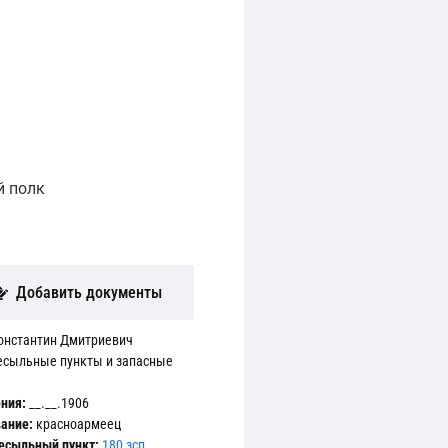
й полк
Добавить документы
онстантин Дмитриевич
есыльные пункты и запасные
ния:
__.__.1906
ание:
красноармеец
есыльный пункт:
180 зсп