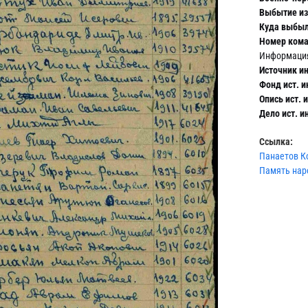
Выбытие из 
Куда выбыл
Номер ком
Информация
Источник и
Фонд ист. 
Опись ист. 
Дело ист. 
Ссылка:
Панаетов Ко
Память наро