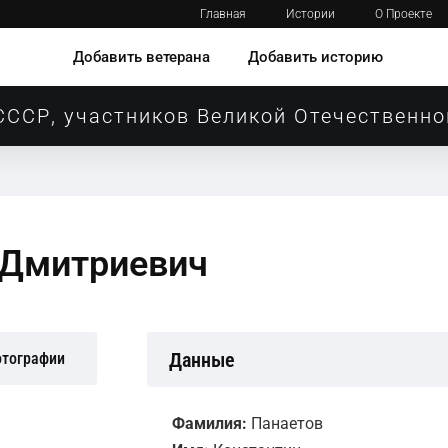
Главная
Истории
О Проекте
Добавить ветерана
Добавить историю
СССР, участников Великой Отечественно
 Дмитриевич
Данные
отографии
Фамилия:
Панаетов