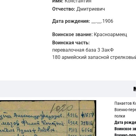
Имя:
Константин
Отчество:
Дмитриевич
Дата рождения:
__.__.1906
Воинское звание:
Красноармеец
Воинская часть:
перевалочная база 3 ЗакФ
180 армейский запасной стрелковы
Панаетов К
Военно-пер
полки
Дата рожде
Воинское зв
Военно-пер