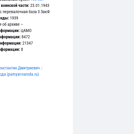
воинской части:
23.01.1943
:
перевалочная база 3 ЗакФ
анды:
1939
 об архиве –
нформации:
ЦАМО
информации:
8472
информации:
21347
информации:
8
нстантин Дмитриевич ::
да (pamyat-naroda.ru)