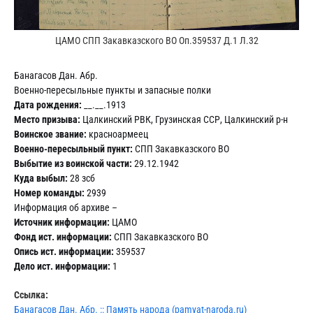
ЦАМО СПП Закавказского ВО Оп.359537 Д.1 Л.32
Банагасов Дан. Абр.
Военно-пересыльные пункты и запасные полки
Дата рождения:
__.__.1913
Место призыва:
Цалкинский РВК, Грузинская ССР, Цалкинский р-н
Воинское звание:
красноармеец
Военно-пересыльный пункт:
СПП Закавказского ВО
Выбытие из воинской части:
29.12.1942
Куда выбыл:
28 зсб
Номер команды:
2939
Информация об архиве –
Источник информации:
ЦАМО
Фонд ист. информации:
СПП Закавказского ВО
Опись ист. информации:
359537
Дело ист. информации:
1
Ссылка:
Банагасов Дан. Абр. :: Память народа (pamyat-naroda.ru)