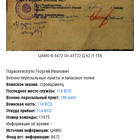
ЦАМО Ф.8472 Оп.45722 Д.62 Л.138
Параскевопуло Георгий Иванович
Военно-пересыльные пункты и запасные полки
Воинское звание:
стройармеец
Последнее место службы:
114 ВСО
Военно-пересыльный пункт:
180 азсп
Воинская часть:
114 ВСО
Откуда прибыл:
114 ВСО
Номер команды:
11075
Информация об архиве –
Источник информации:
ЦАМО
Фонд ист. информации:
8472