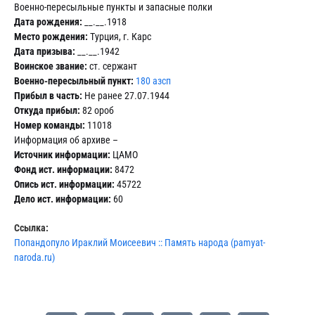
Военно-пересыльные пункты и запасные полки
Дата рождения:
__.__.1918
Место рождения:
Турция, г. Карс
Дата призыва:
__.__.1942
Воинское звание:
ст. сержант
Военно-пересыльный пункт:
180 азсп
Прибыл в часть:
Не ранее 27.07.1944
Откуда прибыл:
82 ороб
Номер команды:
11018
Информация об архиве –
Источник информации:
ЦАМО
Фонд ист. информации:
8472
Опись ист. информации:
45722
Дело ист. информации:
60
Ссылка:
Попандопуло Ираклий Моисеевич :: Память народа (pamyat-
naroda.ru)