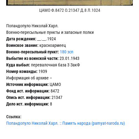
ЦАМО Ф.8472 О.21347 Д.8 Л.1024
Попандопуло Николай Харл.
Военно-пересыльные пункты и запасные полки
Дата рождения:
__.__.1924
Воинское звание:
красноармеец
Военно-пересыльный пункт:
180 зсп
Выбытие из воинской части:
23.01.1943
Куда выбыл:
перевалочная база 3 ЗакФ
Номер команды:
1939
Информация об архиве –
Источник информации:
ЦАМО
Фонд ист. информации:
8472
Опись ист. информации:
21347
Дело ист. информации:
8
Ссылка:
Попандопуло Николай Харл. :: Память народа (pamyat-naroda.ru)