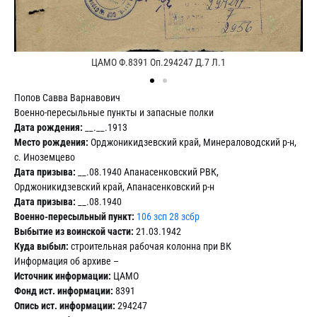
ЦАМО Ф.8391 Оп.294247 Д.7 Л.1
Попов Савва Варнавович
Военно-пересыльные пункты и запасные полки
Дата рождения:
__.__.1913
Место рождения:
Орджоникидзевский край, Минераловодский р-н,
с. Иноземцево
Дата призыва:
__.08.1940 Апанасенковский РВК,
Орджоникидзевский край, Апанасенковский р-н
Дата призыва:
__.08.1940
Военно-пересыльный пункт:
106 зсп 28 зсбр
Выбытие из воинской части:
21.03.1942
Куда выбыл:
строительная рабочая колонна при ВК
Информация об архиве –
Источник информации:
ЦАМО
Фонд ист. информации:
8391
Опись ист. информации:
294247