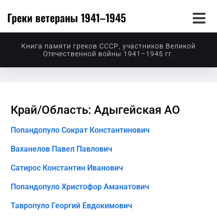
Греки ветераны 1941–1945
Книга памяти греков СССР, участников Великой
Отечественной войны 1941–1945 гг.
Край/Область: Адыгейская АО
Попандопуло Сократ Константинович
Ваханелов Павел Павлович
Сатирос Константин Иванович
Попандопуло Христофор Аманатович
Тавропуло Георгий Евдокимович