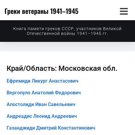
Греки ветераны 1941–1945
Книга памяти греков СССР, участников Великой
Отечественной войны 1941–1945 гг.
Край/Область: Московская обл.
Ефремиди Ликург Анастасович
Вергопуло Анатолий Федорович
Апостолиди Иван Савельевич
Андреадис Леонид Андреевич
Газанджиди Дмитрий Константинович