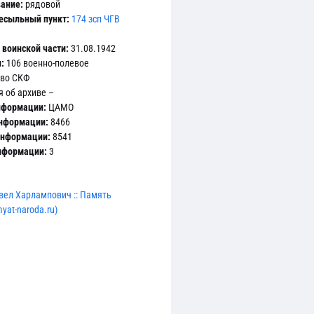
ание:
рядовой
есыльный пункт:
174 зсп ЧГВ
воинской части:
31.08.1942
:
106 военно-полевое
тво СКФ
 об архиве –
нформации:
ЦАМО
информации:
8466
информации:
8541
информации:
3
вел Харлампович :: Память
yat-naroda.ru)