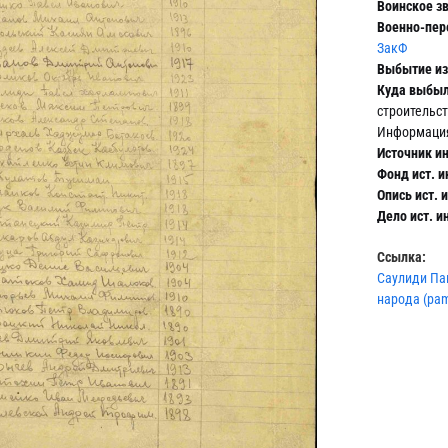
Воинское зв
Военно-пер
ЗакФ
Выбытие из 
Куда выбыл
строительс
Информация
Источник и
Фонд ист. 
Опись ист. 
Дело ист. 
Ссылка:
Саулиди Па
народа (pam