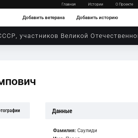
Главная
Истории
О Проекте
Добавить ветерана
Добавить историю
СССР, участников Великой Отечественно
мпович
Данные
отографии
Фамилия:
Саулиди