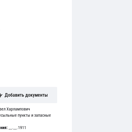
,
Добавить документы
вел Харлампович
есыльные пункты и запасные
ния:
__.__.1911