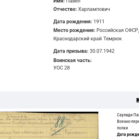
Имя:
Павел
Отчество:
Харлампович
Дата рождения:
1911
Место рождения:
Российская СФСР
Краснодарский край
Темрюк
Дата призыва:
30.07.1942
Воинская часть:
УОС 28
Саулиди Па
Военно-пер
полки
Дата рожде