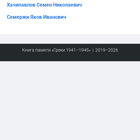
Хачипавлов Семен Николаевич
Семержи Яков Иванович
Книга памяти «Греки 1941–1945» | 2019–2026