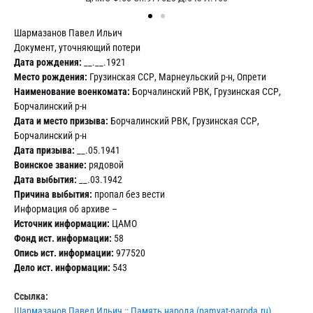
Шармазанов Павел Ильич
Документ, уточняющий потери
Дата рождения:
__.__.1921
Место рождения:
Грузинская ССР, Марнеульский р-н, Опрети
Наименование военкомата:
Борчалинский РВК, Грузинская ССР,
Борчалинский р-н
Дата и место призыва:
Борчалинский РВК, Грузинская ССР,
Борчалинский р-н
Дата призыва:
__.05.1941
Воинское звание:
рядовой
Дата выбытия:
__.03.1942
Причина выбытия:
пропал без вести
Информация об архиве –
Источник информации:
ЦАМО
Фонд ист. информации:
58
Опись ист. информации:
977520
Дело ист. информации:
543
Ссылка:
Шармазанов Павел Ильич :: Память народа (pamyat-naroda.ru)