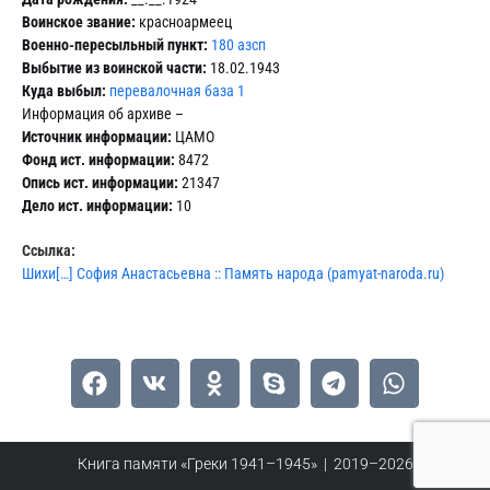
Воинское звание:
красноармеец
Военно-пересыльный пункт:
180 азсп
Выбытие из воинской части:
18.02.1943
Куда выбыл:
перевалочная база 1
Информация об архиве –
Источник информации:
ЦАМО
Фонд ист. информации:
8472
Опись ист. информации:
21347
Дело ист. информации:
10
Ссылка:
Шихи[…] София Анастасьевна :: Память народа (pamyat-naroda.ru)
Книга памяти «Греки 1941–1945» | 2019–2026