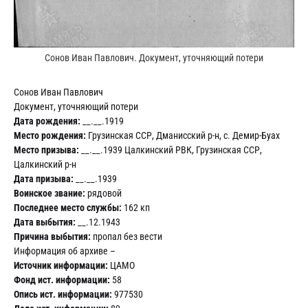
Сонов Иван Павлович. Документ, уточняющий потери
Сонов Иван Павлович
Документ, уточняющий потери
Дата рождения:
__.__.1919
Место рождения:
Грузинская ССР, Дманисский р-н, с. Демир-Буах
Место призыва:
__.__.1939 Цалкинский РВК, Грузинская ССР,
Цалкинский р-н
Дата призыва:
__.__.1939
Воинское звание:
рядовой
Последнее место службы:
162 кп
Дата выбытия:
__.12.1943
Причина выбытия:
пропал без вести
Информация об архиве –
Источник информации:
ЦАМО
Фонд ист. информации:
58
Опись ист. информации:
977530