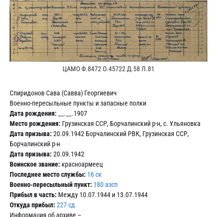
ЦАМО Ф.8472 О.45722 Д.58 Л.81
Спиридонов Сава (Савва) Георгиевич
Военно-пересыльные пункты и запасные полки
Дата рождения:
__.__.1907
Место рождения:
Грузинская ССР, Борчалинский р-н, с. Ульяновка
Дата призыва:
20.09.1942 Борчалинский РВК, Грузинская ССР,
Борчалинский р-н
Дата призыва:
20.09.1942
Воинское звание:
красноармеец
Последнее место службы:
16 ск
Военно-пересыльный пункт:
180 азсп
Прибыл в часть:
Между 10.07.1944 и 13.07.1944
Откуда прибыл:
227 сд
Информация об архиве –