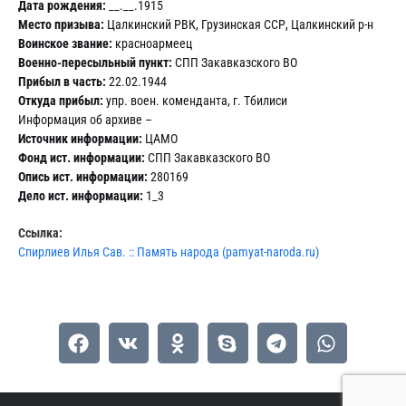
Дата рождения:
__.__.1915
Место призыва:
Цалкинский РВК, Грузинская ССР, Цалкинский р-н
Воинское звание:
красноармеец
Военно-пересыльный пункт:
СПП Закавказского ВО
Прибыл в часть:
22.02.1944
Откуда прибыл:
упр. воен. коменданта, г. Тбилиси
Информация об архиве –
Источник информации:
ЦАМО
Фонд ист. информации:
СПП Закавказского ВО
Опись ист. информации:
280169
Дело ист. информации:
1_3
Ссылка:
Спирлиев Илья Сав. :: Память народа (pamyat-naroda.ru)