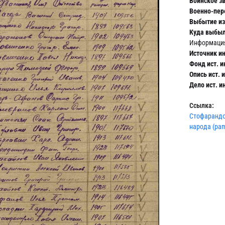
Воинское зв
Военно-пер
Выбытие из 
Куда выбыл
Информация
Источник и
Фонд ист. 
Опись ист. 
Дело ист. 
Ссылка:
Стофарандов
народа (pam