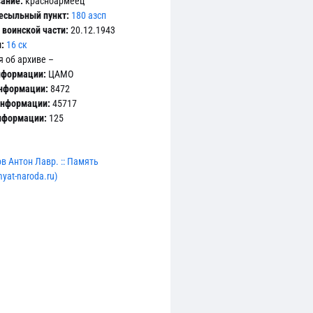
ание:
красноармеец
есыльный пункт:
180 азсп
воинской части:
20.12.1943
:
16 ск
 об архиве –
нформации:
ЦАМО
информации:
8472
информации:
45717
информации:
125
 Антон Лавр. :: Память
yat-naroda.ru)