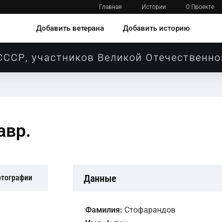
Главная
Истории
О Проекте
Добавить ветерана
Добавить историю
СССР, участников Великой Отечественно
авр.
Данные
отографии
Фамилия:
Стофарандов