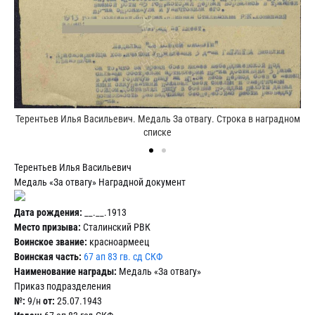
Т
Терентьев Илья Васильевич. Медаль За отвагу. Строка в наградном
списке
Терентьев Илья Васильевич
Медаль «За отвагу» Наградной документ
Дата рождения:
__.__.1913
Место призыва:
Сталинский РВК
Воинское звание:
красноармеец
Воинская часть:
67 ап 83 гв. сд СКФ
Наименование награды:
Медаль «За отвагу»
Приказ подразделения
№:
9/н
от:
25.07.1943