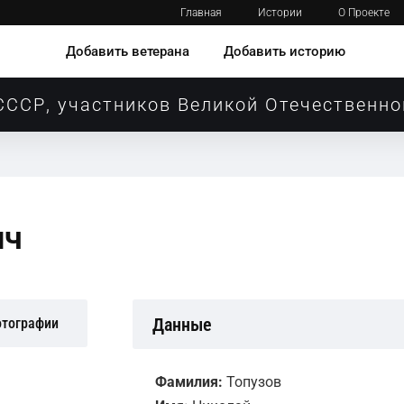
Главная
Истории
О Проекте
Добавить ветерана
Добавить историю
СССР, участников Великой Отечественно
ич
Данные
отографии
Фамилия:
Топузов