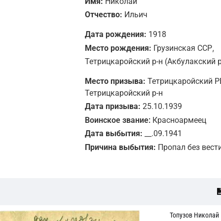
Имя:
Николай
Отчество:
Ильич
Дата рождения:
1918
,
Место рождения:
Грузинская ССР
Тетрицкаройский р-н (Акбулакский р
Место призыва:
Тетрицкаройский РВ
Тетрицкаройский р-н
Дата призыва:
25.10.1939
Воинское звание:
Красноармеец
Дата выбытия:
__.09.1941
Причина выбытия:
Пропал без вест
Топузов Николай