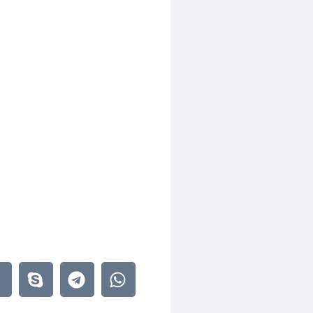
 Ф.58 Оп.977533 Д.15 Л.456