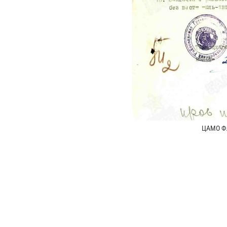
ЦАМО Ф.