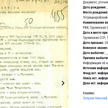
Документ, уточн
Дата рождения:
_
Место рождения
Тетрицкаройский 
Наименование во
РВК, Грузинская 
Дата и место при
Грузинская ССР, 
Дата призыва:
25
Воинское звание:
Дата выбытия:
__
Причина выбыти
Информация об а
Источник информ
Фонд ист. инфор
Опись ист. инфор
Дело ист. инфор
Ссылка:
Топузов Николай 