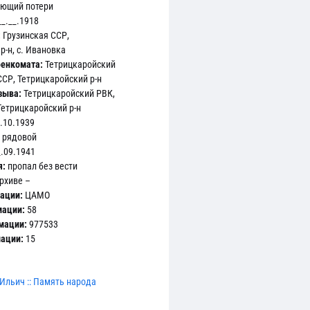
яющий потери
_.__.1918
:
Грузинская ССР,
р-н, с. Ивановка
енкомата:
Тетрицкаройский
ССР, Тетрицкаройский р-н
зыва:
Тетрицкаройский РВК,
Тетрицкаройский р-н
.10.1939
рядовой
.09.1941
я:
пропал без вести
рхиве –
ации:
ЦАМО
мации:
58
мации:
977533
мации:
15
Ильич :: Память народа