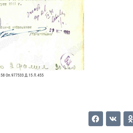
ЦАМО
58 Оп.977533 Д.15 Л.455