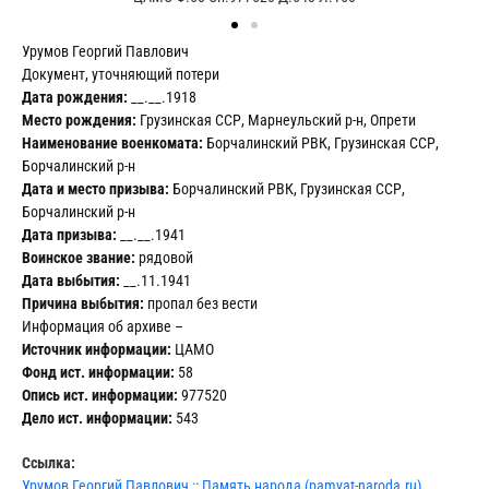
Урумов Георгий Павлович
Документ, уточняющий потери
Дата рождения:
__.__.1918
Место рождения:
Грузинская ССР, Марнеульский р-н, Опрети
Наименование военкомата:
Борчалинский РВК, Грузинская ССР,
Борчалинский р-н
Дата и место призыва:
Борчалинский РВК, Грузинская ССР,
Борчалинский р-н
Дата призыва:
__.__.1941
Воинское звание:
рядовой
Дата выбытия:
__.11.1941
Причина выбытия:
пропал без вести
Информация об архиве –
Источник информации:
ЦАМО
Фонд ист. информации:
58
Опись ист. информации:
977520
Дело ист. информации:
543
Ссылка:
Урумов Георгий Павлович :: Память народа (pamyat-naroda.ru)