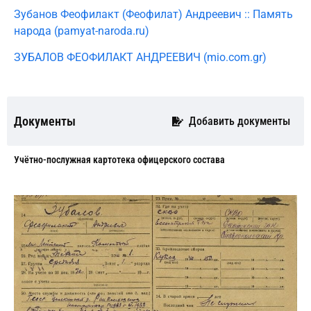
Зубанов Феофилакт (Феофилат) Андреевич :: Память
народа (pamyat-naroda.ru)
ЗУБАЛОВ ФЕОФИЛАКТ АНДРЕЕВИЧ (mio.com.gr)
Документы
Добавить документы
Учётно-послужная картотека офицерского состава