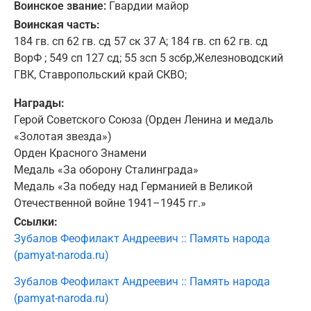
Воинское звание:
Гвардии майор
Воинская часть:
184 гв. сп 62 гв. сд 57 ск 37 А; 184 гв. сп 62 гв. сд
ВорФ ; 549 сп 127 сд; 55 зсп 5 зсбр,Железноводский
ГВК, Ставропольский край СКВО;
Награды:
Герой Советского Союза (Орден Ленина и медаль
«Золотая звезда»)
Орден Красного Знамени
Медаль «За оборону Сталинграда»
Медаль «За победу над Германией в Великой
Отечественной войне 1941–1945 гг.»
Ссылки:
Зубалов Феофилакт Андреевич :: Память народа
(pamyat-naroda.ru)
Зубалов Феофилакт Андреевич :: Память народа
(pamyat-naroda.ru)