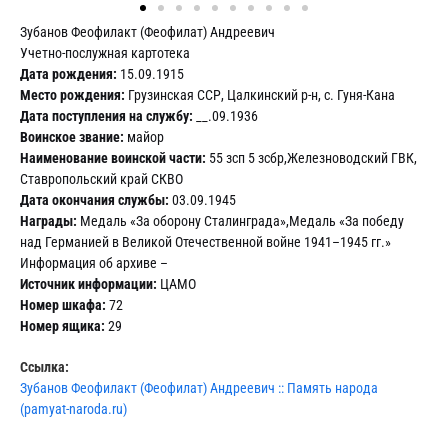
Зубанов Феофилакт (Феофилат) Андреевич
Учетно-послужная картотека
Дата рождения:
15.09.1915
Место рождения:
Грузинская ССР, Цалкинский р-н, с. Гуня-Кана
Дата поступления на службу:
__.09.1936
Воинское звание:
майор
Наименование воинской части:
55 зсп 5 зсбр,Железноводский ГВК,
Ставропольский край СКВО
Дата окончания службы:
03.09.1945
Награды:
Медаль «За оборону Сталинграда»,Медаль «За победу
над Германией в Великой Отечественной войне 1941–1945 гг.»
Информация об архиве –
Источник информации:
ЦАМО
Номер шкафа:
72
Номер ящика:
29
Ссылка:
Зубанов Феофилакт (Феофилат) Андреевич :: Память народа
(pamyat-naroda.ru)