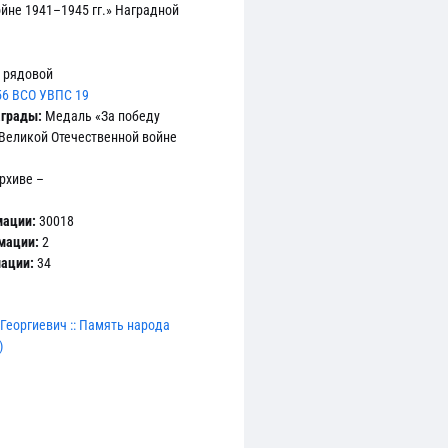
йне 1941–1945 гг.» Наградной
рядовой
56 ВСО УВПС 19
аграды:
Медаль «За победу
 Великой Отечественной войне
рхиве –
мации:
30018
мации:
2
мации:
34
Георгиевич :: Память народа
)