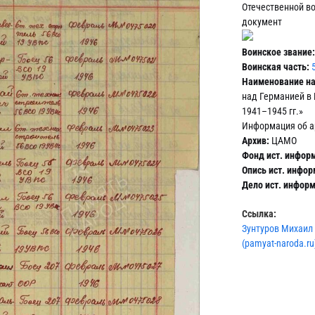
Отечественной во
документ
Воинское звание:
Воинская часть:
Наименование н
над Германией в
1941–1945 гг.»
Информация об а
Архив:
ЦАМО
Фонд ист. инфор
Опись ист. инфор
Дело ист. инфор
Ссылка:
Зунтуров Михаил 
(pamyat-naroda.ru