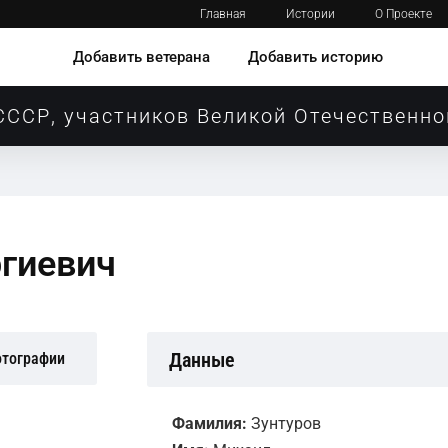
Главная
Истории
О Проекте
Добавить ветерана
Добавить историю
СССР, участников Великой Отечественно
ргиевич
Данные
отографии
Фамилия:
Зунтуров