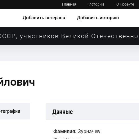
Главная
Истории
О Проекте
Добавить ветерана
Добавить историю
СССР, участников Великой Отечественно
йлович
Данные
отографии
Фамилия:
Зурначев