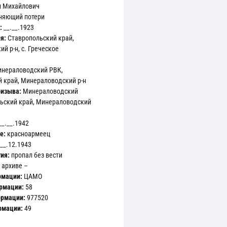
л Михайлович
чняющий потери
:
__.__.1923
я:
Ставропольский край,
й р-н, с. Греческое
нераловодский РВК,
 край, Минераловодский р-н
ризыва:
Минераловодский
льский край, Минераловодский
__.__.1942
 Ф.58 Оп.977520 Д.49 Л.37об
е:
красноармеец
__.12.1943
ия:
пропал без вести
 архиве –
рмации:
ЦАМО
ормации:
58
ормации:
977520
Ц
рмации:
49