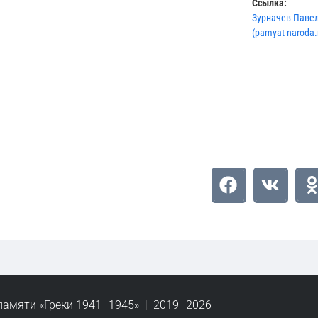
Ссылка:
Зурначев Павел
(pamyat-naroda.
памяти «Греки 1941–1945» | 2019–2026