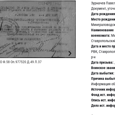
Зурначев Паве
Документ, уто
Дата рождения
Место рождени
Минераловодски
Наименование
военкомата:
Ми
Ставропольский
Дата и место п
РВК, Ставропо
р-н
 Ф.58 Оп.977520 Д.49 Л.37
Дата призыва:
ЦАМО
Воинское звани
Дата выбытия:
Причина выбыт
Информация об
Источник инфо
Фонд ист. инф
Опись ист. инф
Дело ист. инфо