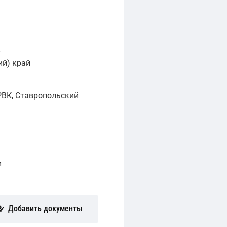
,
й) край
ВК, Ставропольский
и
Добавить документы