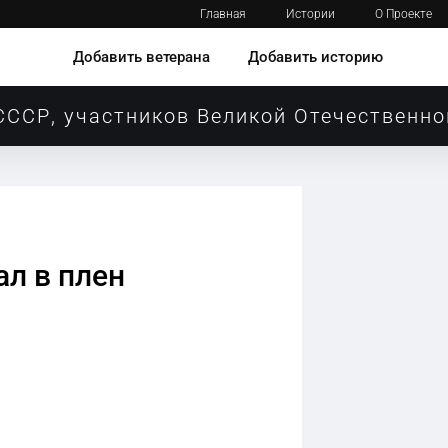
Главная
Истории
О Проекте
Добавить ветерана
Добавить историю
СССР, участников Великой Отечественно
л в плен