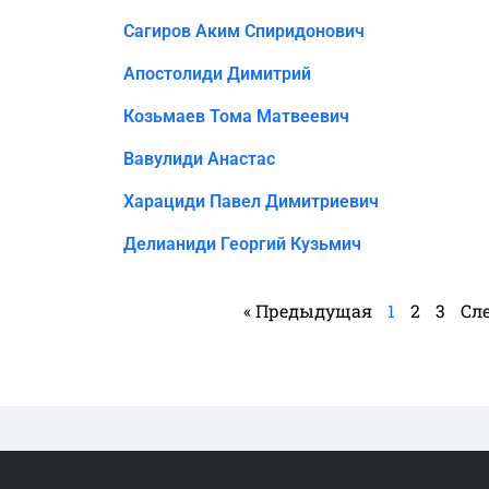
Сагиров Аким Спиридонович
Апостолиди Димитрий
Козьмаев Тома Матвеевич
Вавулиди Анастас
Харациди Павел Димитриевич
Делианиди Георгий Кузьмич
« Предыдущая
1
2
3
Сл