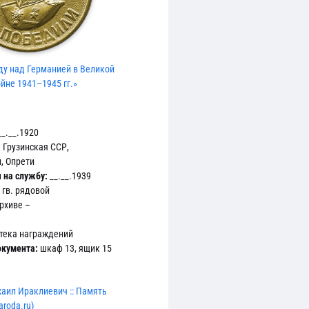
ду над Германией в Великой
йне 1941–1945 гг.»
_.__.1920
:
Грузинская ССР,
, Опрети
 на службу:
__.__.1939
гв. рядовой
рхиве –
тека награждений
кумента:
шкаф 13, ящик 15
аил Ираклиевич :: Память
aroda.ru)