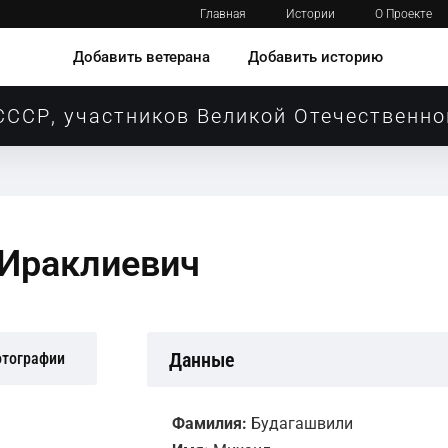
Главная
Истории
О Проекте
Добавить ветерана
Добавить историю
СССР, участников Великой Отечественно
 Ираклиевич
Данные
отографии
Фамилия:
Будагашвили