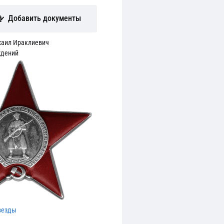
Добавить документы
хаил Ираклиевич
ждений
везды