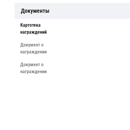
Документы
Картотека
награждений
Документ о
награждении
Документ о
награждении