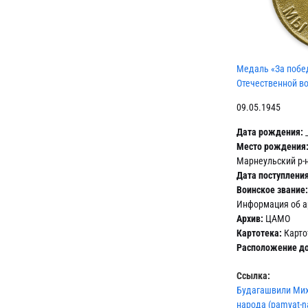
Медаль «За побе
Отечественной во
09.05.1945
Дата рождения:
_
Место рождения
Марнеульский р-н
Дата поступления
Воинское звание:
Информация об а
Архив:
ЦАМО
Картотека:
Карто
Расположение до
Ссылка:
Будагашвили Мих
народа (pamyat-n