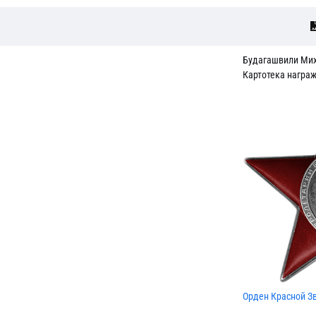
Будагашвили Ми
Картотека награ
Орден Красной З