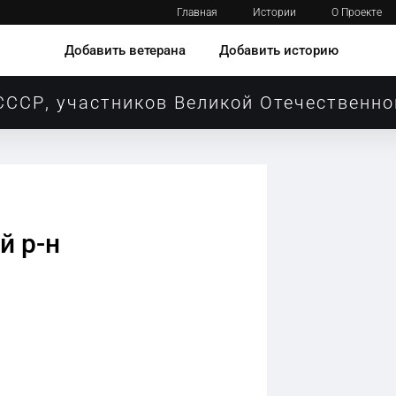
Главная
Истории
О Проекте
Добавить ветерана
Добавить историю
СССР, участников Великой Отечественно
й р-н